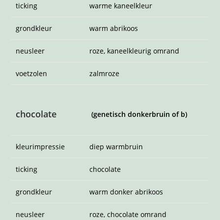
neusleer
roze, chocolate omrand
voetzolen
rozebruin
blauw
(verdunning van zwart of Bdd)
kleurimpressie
blauwgrijs met zachte warme
gloed
ticking
staalblauw
grondkleur
havermoutkleurig
neusleer
roze, staalblauw omrand
voetzolen
blauw