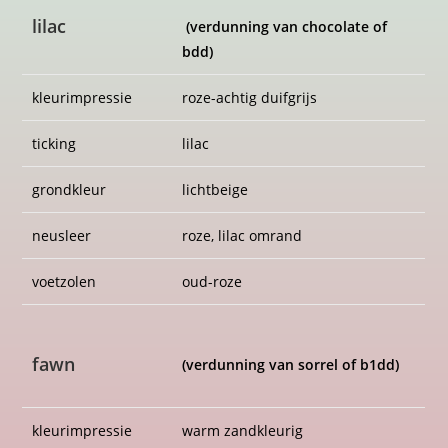
kleurimpressie
warm zandkleurig
ticking
zandkleur
grondkleur
licht beige
neusleer
roze, licht zalmroze omrand
voetzolen
zalmroze
rood
(genetisch o)
kleurimpressie
warm oranjerood
ticking
dieprood