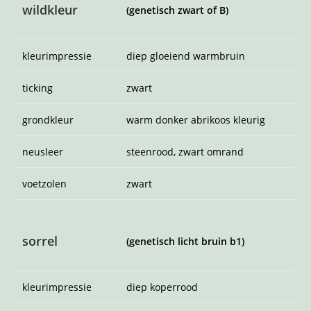
kleurimpressie
diep koperrood
ticking
warme kaneelkleur
grondkleur
warm abrikoos
neusleer
roze, kaneelkleurig omrand
voetzolen
zalmroze
chocolate
(genetisch donkerbruin of b)
kleurimpressie
diep warmbruin
ticking
chocolate
grondkleur
warm donker abrikoos