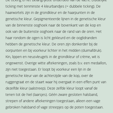
ticking met tenminste 4 kleurbandjes (= dubbele ticking). De
haarwortels zijn in de grondkleur en de haarpunten in de
genetische kleur. Gepigmenteerde lijnen in de genetische kleur
van de binnenste ooghoek naar de bovenkant van de kop en
ook van de buitenste ooghoek naar de rand van de oren. Het
haar rondom de ogen is licht gekleurd en de ooglidranden
hebben de genetische kleur. De oren zijn donkerder bij de
oorpunten en bij voorkeur lichter in het midden (duimafdruk).
Kin, lippen en neusvleugels in de grondkleur of crème, wit is
ongewenst. Overige witte aftekeningen, zoals b.v. een medaillon,
zijn niet toegestaan. Er loopt bij voorkeur een lijn in de
genetische kleur van de achterzijde van de kop, over de
ruggengraat en de staart waar hij overgaat in een effen punt van
dezelfde kleur (aalstreep). Deze zelfde kleur loopt vanaf de
tenen tot de hiel (laarsjes). Géén zware gesloten halsband,
strepen of andere aftekeningen toegestaan, alleen een vage
gebroken halsband of vage streepjes op de poten toegestaan.