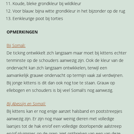
Koude, bleke grondkleur bij wildkleur
Voor blauw: bijna witte grondkleur in het bijzonder op de rug
Eenkleurige poot bij torties
OPMERKINGEN
Bij Somali:
De ticking ontwikkelt zich langzaam maar moet bij kittens echter
tenminste op de schouders aanwezig zijn. Ook de kleur van de
ondervacht kan zich langzaam ontwikkelen, terwijl een
aanvankelijk grauwe ondervacht op termijn vaak zal verdwijnen.
Bij jonge kittens is dit dan ook nog toe te staan. Grauw op
ellebogen en schouders is bij veel Somali’s nog aanwezig.
Bij Abessijn en Somali:
Bij kittens kan er nog enige aanzet halsband en pootstreepjes
aanwezig zijn. Er zijn nog maar weinig dieren met volledige
laarsjes tot de hak en/of een volledige doorlopende aalstreep
en/of pluimpjes op de oren. Het ontbreken van een van deze