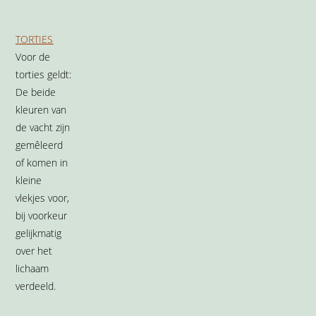
wildkleur
(genetisch zwart of B)
kleurimpressie
diep gloeiend warmbruin
ticking
zwart
grondkleur
warm donker abrikoos kleurig
neusleer
steenrood, zwart omrand
voetzolen
zwart
sorrel
(genetisch licht bruin b1)