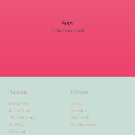
Rassen
Fokken
Devon Rex
Codes
Maine Coon
Genetica
Rus/Nebelung
Kleur A X B
SomAby
Genetisch rood
Savannah
Pika Blu
Over ons
Over ons
Onze katten
Onze nestjes
Contact
Volg ons