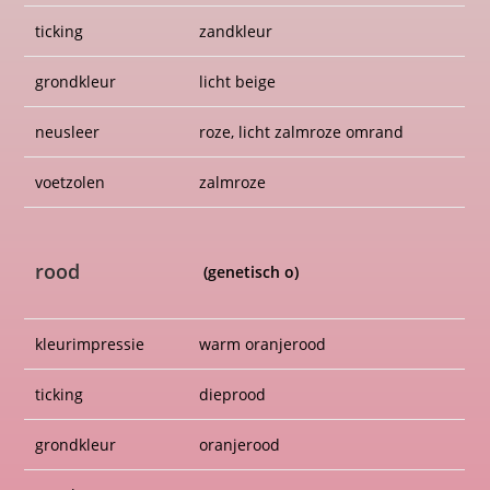
grondkleur
oranjerood
neusleer
roze
voetzolen
roze
crème
(verdunning van rood of odd)
kleurimpressie
licht crème
ticking
crème
grondkleur
licht crème
neusleer
roze
voetzolen
roze