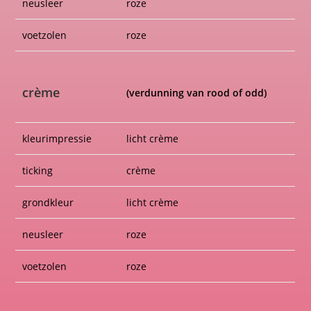
TORTIES
Voor de torties geldt:
De beide kleuren van de vacht zijn gemêleerd of komen in
kleine vlekjes voor, bij voorkeur gelijkmatig over het lichaam
verdeeld. Aan- of afwezigheid van een bles is onbelangrijk.
ZILVERS
Alle toegestane kleuren
Voor de zilvers geldt:
De grondkleur is zilverwit. De ticking heeft de genetische kleur.
Het geheel geeft een sprankelend effect.
N.B. Bij tortie zilvers kan weinig rood aanwezig zijn.