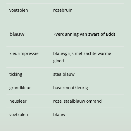
lilac
(verdunning van chocolate of
bdd)
kleurimpressie
roze-achtig duifgrijs
ticking
lilac
grondkleur
lichtbeige
neusleer
roze, lilac omrand
voetzolen
oud-roze
fawn
(verdunning van sorrel of b1dd)