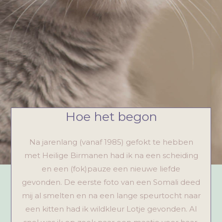
Hoe het begon
Na jarenlang (vanaf 1985) gefokt te hebben
met Heilige Birmanen had ik na een scheiding
en een (fok)pauze een nieuwe liefde
gevonden. De eerste foto van een Somali deed
mij al smelten en na een lange speurtocht naar
een kitten had ik wildkleur Lotje gevonden. Al