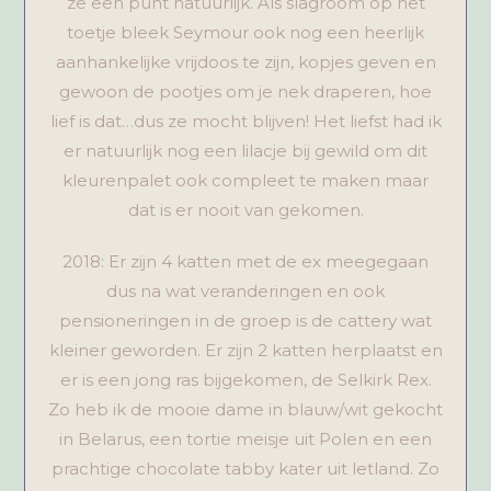
ze een punt natuurlijk. Als slagroom op het
toetje bleek Seymour ook nog een heerlijk
aanhankelijke vrijdoos te zijn, kopjes geven en
gewoon de pootjes om je nek draperen, hoe
lief is dat…dus ze mocht blijven! Het liefst had ik
er natuurlijk nog een lilacje bij gewild om dit
kleurenpalet ook compleet te maken maar
dat is er nooit van gekomen.
2018: Er zijn 4 katten met de ex meegegaan
dus na wat veranderingen en ook
pensioneringen in de groep is de cattery wat
kleiner geworden. Er zijn 2 katten herplaatst en
er is een jong ras bijgekomen, de Selkirk Rex.
Zo heb ik de mooie dame in blauw/wit gekocht
in Belarus, een tortie meisje uit Polen en een
prachtige chocolate tabby kater uit letland. Zo