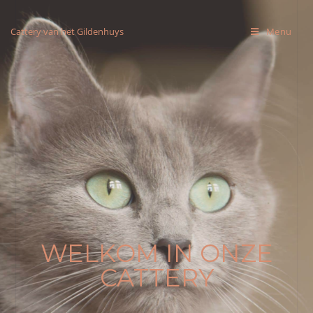
Cattery van het Gildenhuys
Menu
WELKOM IN ONZE
CATTERY