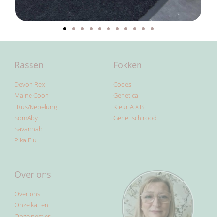
Rassen
Fokken
Devon Rex
Codes
Maine Coon
Genetica
Rus/Nebelung
Kleur A X B
SomAby
Genetisch rood
Savannah
Pika Blu
Over ons
Over ons
Onze katten
Onze nestjes