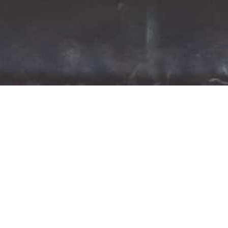
, ik vind dat als je kittens
 verbonden mag worden. Dit
r een keurmeester. In NL
lands Onafhankelijk
 met een stamboek
ows worden gehouden hangt af
s.
ilijk doen als je wil, je hebt