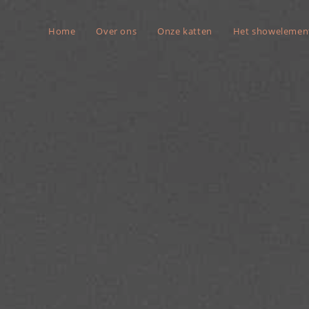
Home
Over ons
Onze katten
Het showelemen