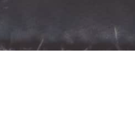
Af en toe bezoek ik een show met een paar katten
verkoopt er ook best een beetje kwaliteit aan
verkrijg je door je kat(ten) te laten keuren doo
worden deze opgeleid door het NOK, het Neder
Keurmeesters gilde. De meeste verenigingen
organiseren 1 x per jaar een show. Waar de sh
waar men terecht kan en veranderd dus wel een
Over de aankleding van de showkooi kun je zo moe